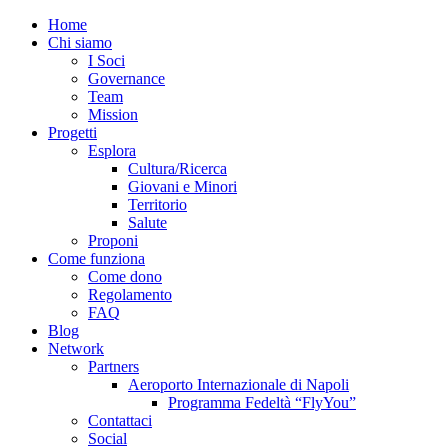
Home
Chi siamo
I Soci
Governance
Team
Mission
Progetti
Esplora
Cultura/Ricerca
Giovani e Minori
Territorio
Salute
Proponi
Come funziona
Come dono
Regolamento
FAQ
Blog
Network
Partners
Aeroporto Internazionale di Napoli
Programma Fedeltà “FlyYou”
Contattaci
Social