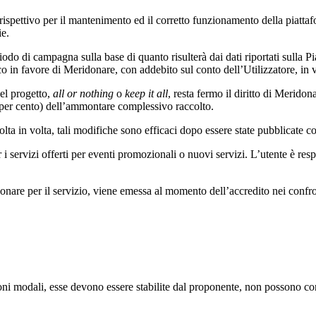
orrispettivo per il mantenimento ed il corretto funzionamento della piat
ie.
iodo di campagna sulla base di quanto risulterà dai dati riportati sulla 
fico in favore di Meridonare, con addebito sul conto dell’Utilizzatore, in 
del progetto,
all or nothing
o
keep it all
, resta fermo il diritto di Meridon
e per cento) dell’ammontare complessivo raccolto.
olta in volta, tali modifiche sono efficaci dopo essere state pubblicate c
 servizi offerti per eventi promozionali o nuovi servizi. L’utente è respo
donare per il servizio, viene emessa al momento dell’accredito nei confro
ni modali, esse devono essere stabilite dal proponente, non possono co