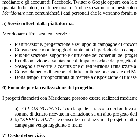
mediante e gli account di Facebook, Twitter o Google oppure con la cr
qualità di donatore, i dati personali e l’indirizzo saranno richiesti so
Meridonare
non comunicherà i dati personali che le verranno forniti ne
5) Servizi offerti dalla piattaforma.
Meridonare offre i seguenti servizi:
Pianificazione, progettazione e sviluppo di campagne di crowd
Consulenza e monitoraggio durante tutto il periodo della campag
Pubblicizzazione, supporto e diffusione dei contenuti del proge
Rendicontazione e valutazione di impatto sociale del progetto du
Sostegno a favorire la costruzione di reti territoriali finalizzate
Consolidamento di percorsi di infrastrutturazione sociale del M
Dona tempo, un’opportunità di mettere a disposizione di un’asso
6) Formule per la realizzazione del progetto.
I progetti finanziati con Meridonare possono essere realizzati mediant
a) “
ALL OR NOTHING
” con la quale la raccolta dei fondi va 
somme di denaro ricevute in donazione su un altro progetto dell
b) “
KEEP IT ALL
” che consente di indirizzare al progetto tutti
campagna venga raggiunto o meno.
7) Costo del servizio.