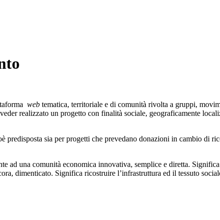
nto
ttaforma
web
tematica, territoriale e di comunità rivolta a gruppi, movim
der realizzato un progetto con finalità sociale, geograficamente localizzat
ioè predisposta sia per progetti che prevedano donazioni in cambio di r
nte ad una comunità economica innovativa, semplice e diretta. Significa fa
 dimenticato. Significa ricostruire l’infrastruttura ed il tessuto sociale, 