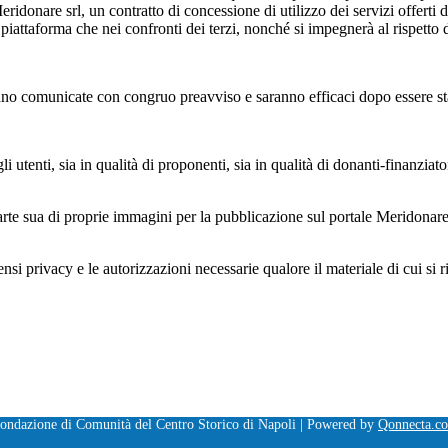
eridonare srl, un contratto di concessione di utilizzo dei servizi offerti 
 piattaforma che nei confronti dei terzi, nonché si impegnerà al rispetto
nno comunicate con congruo preavviso e saranno efficaci dopo essere sta
 utenti, sia in qualità di proponenti, sia in qualità di donanti-finanziato
parte sua di proprie immagini per la pubblicazione sul portale Meridonare
sensi privacy e le autorizzazioni necessarie qualore il materiale di cui si 
ondazione di Comunità del Centro Storico di Napoli | Powered by
Qonnecta.c