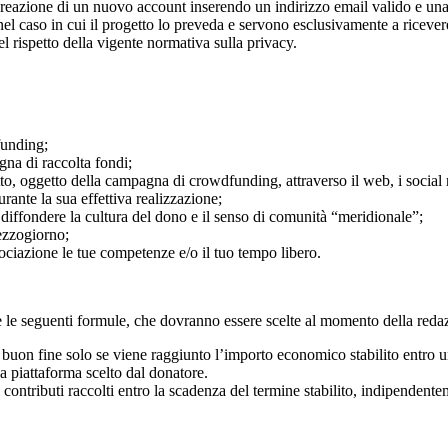
eazione di un nuovo account inserendo un indirizzo email valido e una 
lo nel caso in cui il progetto lo preveda e servono esclusivamente a ricev
l rispetto della vigente normativa sulla privacy.
funding;
na di raccolta fondi;
tto, oggetto della campagna di crowdfunding, attraverso il web, i socia
rante la sua effettiva realizzazione;
 a diffondere la cultura del dono e il senso di comunità “meridionale”;
ezzogiorno;
ciazione le tue competenze e/o il tuo tempo libero.
e le seguenti formule, che dovranno essere scelte al momento della reda
a buon fine solo se viene raggiunto l’importo economico stabilito entro u
a piattaforma scelto dal donatore.
 i contributi raccolti entro la scadenza del termine stabilito, indipenden