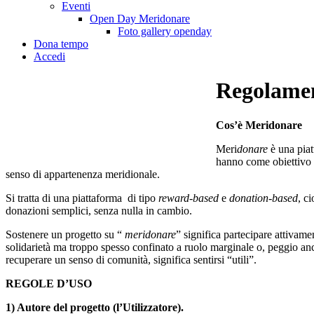
Eventi
Open Day Meridonare
Foto gallery openday
Dona tempo
Accedi
Regolame
Cos’è Meridonare
Meri
donare
è una pia
hanno come obiettivo ve
senso di appartenenza meridionale.
Si tratta di una piattaforma di tipo
reward-based
e
donation-based
, c
donazioni semplici, senza nulla in cambio.
Sostenere un progetto su “
meridonare
” significa partecipare attivame
solidarietà ma troppo spesso confinato a ruolo marginale o, peggio ancora,
recuperare un senso di comunità, significa sentirsi “utili”.
REGOLE D’USO
1) Autore del progetto (l’Utilizzatore).