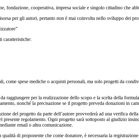
, fondazione, cooperativa, impresa sociale e singolo cittadino che abbia
rsa per gli autori, pertanto non è mai coinvolta nello sviluppo dei proge
lizzatore”
 caratteristiche:
ome spese mediche o acquisti personali, ma solo progetti da condividere
da raggiungere per la realizzazione dello scopo e la scelta della formu
olamento, nonché la precisazione se il progetto preveda donazioni in c
one del progetto da parte dell’autore provvederà ad una verifica della c
 del presente regolamento. Ogni progetto sarà sottoposto al giudizio insin
 mediante email o altra comunicazione.
 qualità di proponente che come donatore, è necessaria la registrazione s