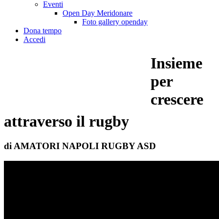
Eventi
Open Day Meridonare
Foto gallery openday
Dona tempo
Accedi
Insieme
per
crescere
attraverso il rugby
di AMATORI NAPOLI RUGBY ASD