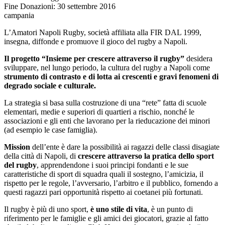
Fine Donazioni: 30 settembre 2016
campania
L’Amatori Napoli Rugby, società affiliata alla FIR DAL 1999,
insegna, diffonde e promuove il gioco del rugby a Napoli.
Il progetto “Insieme per crescere attraverso il rugby”
desidera
sviluppare, nel lungo periodo, la cultura del rugby a Napoli come
strumento di contrasto e di lotta ai crescenti e gravi fenomeni di
degrado sociale e culturale.
La strategia si basa sulla costruzione di una “rete” fatta di scuole
elementari, medie e superiori di quartieri a rischio, nonché le
associazioni e gli enti che lavorano per la rieducazione dei minori
(ad esempio le case famiglia).
Mission
dell’ente è dare la possibilità ai ragazzi delle classi disagiate
della città di Napoli, di
crescere attraverso la pratica dello sport
del rugby
, apprendendone i suoi principi fondanti e le sue
caratteristiche di sport di squadra quali il sostegno, l’amicizia, il
rispetto per le regole, l’avversario, l’arbitro e il pubblico, fornendo a
questi ragazzi pari opportunità rispetto ai coetanei più fortunati.
Il rugby è più di uno sport,
è uno stile di vita
, è un punto di
riferimento per le famiglie e gli amici dei giocatori, grazie al fatto