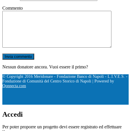
Commento
Nessun donatore ancora. Vuoi essere il primo?
© Copyright 2016 Meridonare - Fondazione Banco di Napoli - L.I.V.E.S. -
Fondazione di Comunità del Centro Storico di Napoli | Powered by
Qonnecta.com
Home
|
Contatti
|
Esplora
|
Come
|
Network
Accedi
Per poter proporre un progetto devi essere registrato ed effettuare