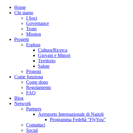
Home
Chi siamo
I Soci
Governance
Team
Mission
Progetti
Esplora
Cultura/Ricerca
Giovani e Minori
Territorio
Salute
Proponi
Come funziona
Come dono
Regolamento
FAQ
Blog
Network
Partners
Aeroporto Internazionale di Napoli
Programma Fedeltà “FlyYou”
Contattaci
Social