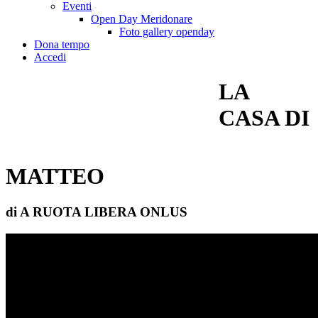
Eventi
Open Day Meridonare
Foto gallery openday
Dona tempo
Accedi
LA
CASA DI
MATTEO
di A RUOTA LIBERA ONLUS