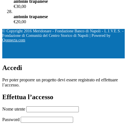
antonio trapanese
€30,00
antonio trapanese
€20,00
© Copyright 2016 Meridonare - Fondazione Banco di Napoli - L.I.V.E.S. -
Fondazione di Comunità del Centro Storico di Napoli | Powered by
Qonnecta.com
Home
|
Contatti
|
Esplora
|
Come
|
Network
Accedi
Per poter proporre un progetto devi essere registrato ed effettuare
l’accesso.
Effettua l’accesso
Nome utente
Password