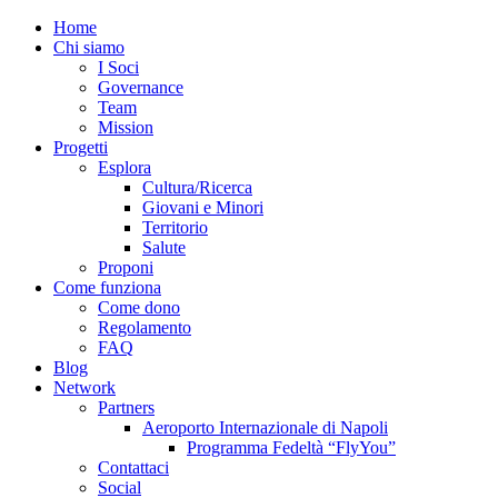
Home
Chi siamo
I Soci
Governance
Team
Mission
Progetti
Esplora
Cultura/Ricerca
Giovani e Minori
Territorio
Salute
Proponi
Come funziona
Come dono
Regolamento
FAQ
Blog
Network
Partners
Aeroporto Internazionale di Napoli
Programma Fedeltà “FlyYou”
Contattaci
Social