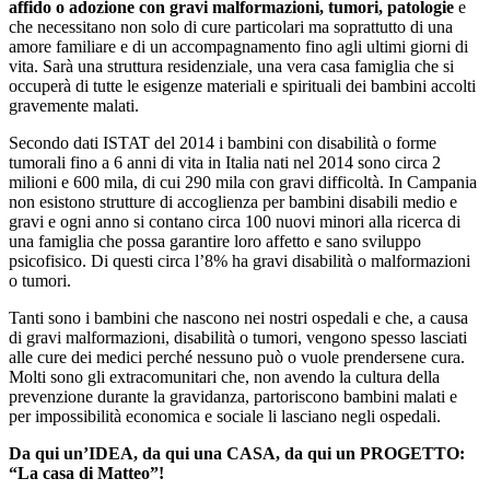
affido o adozione con gravi malformazioni, tumori, patologie
e
che necessitano non solo di cure particolari ma soprattutto di una
amore familiare e di un accompagnamento fino agli ultimi giorni di
vita. Sarà una struttura residenziale, una vera casa famiglia che si
occuperà di tutte le esigenze materiali e spirituali dei bambini accolti
gravemente malati.
Secondo dati ISTAT del 2014 i bambini con disabilità o forme
tumorali fino a 6 anni di vita in Italia nati nel 2014 sono circa 2
milioni e 600 mila, di cui 290 mila con gravi difficoltà. In Campania
non esistono strutture di accoglienza per bambini disabili medio e
gravi e ogni anno si contano circa 100 nuovi minori alla ricerca di
una famiglia che possa garantire loro affetto e sano sviluppo
psicofisico. Di questi circa l’8% ha gravi disabilità o malformazioni
o tumori.
Tanti sono i bambini che nascono nei nostri ospedali e che, a causa
di gravi malformazioni, disabilità o tumori, vengono spesso lasciati
alle cure dei medici perché nessuno può o vuole prendersene cura.
Molti sono gli extracomunitari che, non avendo la cultura della
prevenzione durante la gravidanza, partoriscono bambini malati e
per impossibilità economica e sociale li lasciano negli ospedali.
Da qui un’IDEA, da qui una CASA, da qui un PROGETTO:
“La casa di Matteo”!