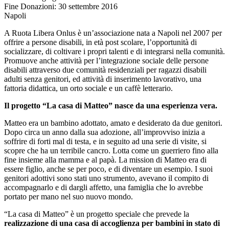
Fine Donazioni: 30 settembre 2016
Napoli
A Ruota Libera Onlus è un’associazione nata a Napoli nel 2007 per
offrire a persone disabili, in età post scolare, l’opportunità di
socializzare, di coltivare i propri talenti e di integrarsi nella comunità.
Promuove anche attività per l’integrazione sociale delle persone
disabili attraverso due comunità residenziali per ragazzi disabili
adulti senza genitori, ed attività di inserimento lavorativo, una
fattoria didattica, un orto sociale e un caffè letterario.
Il progetto “La casa di Matteo” nasce da una esperienza vera.
Matteo era un bambino adottato, amato e desiderato da due genitori.
Dopo circa un anno dalla sua adozione, all’improvviso inizia a
soffrire di forti mal di testa, e in seguito ad una serie di visite, si
scopre che ha un terribile cancro. Lotta come un guerriero fino alla
fine insieme alla mamma e al papà. La mission di Matteo era di
essere figlio, anche se per poco, e di diventare un esempio. I suoi
genitori adottivi sono stati uno strumento, avevano il compito di
accompagnarlo e di dargli affetto, una famiglia che lo avrebbe
portato per mano nel suo nuovo mondo.
“La casa di Matteo” è un progetto speciale che prevede la
realizzazione di una casa di accoglienza per bambini in stato di