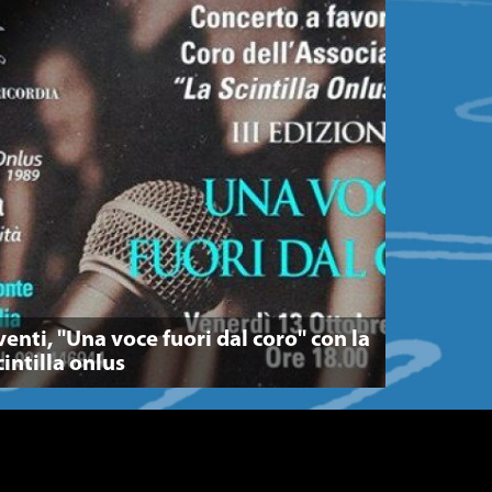
venti, "Una voce fuori dal coro" con la
cintilla onlus