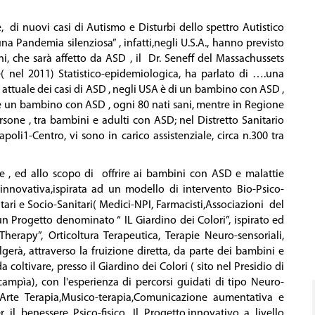
, di nuovi casi di Autismo e Disturbi dello spettro Autistico
 una Pandemia silenziosa” , infatti,negli U.S.A., hanno previsto
i, che sarà affetto da ASD , il Dr. Seneff del Massachussets
e( nel 2011) Statistico-epidemiologica, ha parlato di ….una
ma attuale dei casi di ASD , negli USA è di un bambino con ASD ,
e vi è un bambino con ASD , ogni 80 nati sani, mentre in Regione
rsone , tra bambini e adulti con ASD; nel Distretto Sanitario
poli1-Centro, vi sono in carico assistenziale, circa n.300 tra
e , ed allo scopo di offrire ai bambini con ASD e malattie
,innovativa,ispirata ad un modello di intervento Bio-Psico-
tari e Socio-Sanitari( Medici-NPI, Farmacisti,Associazioni del
un Progetto denominato “ IL Giardino dei Colori”, ispirato ed
herapy”, Orticoltura Terapeutica, Terapie Neuro-sensoriali,
gerà, attraverso la fruizione diretta, da parte dei bambini e
a coltivare, presso il Giardino dei Colori ( sito nel Presidio di
Scampìa), con l'esperienza di percorsi guidati di tipo Neuro-
di Arte Terapia,Musico-terapia,Comunicazione aumentativa e
 il benessere Psico-fisico. Il Progetto,innovativo a livello