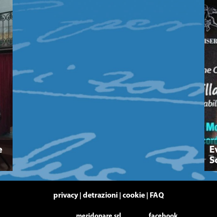
e
E
S
privacy
detrazioni
cookie
FAQ
|
|
|
meridonare srl
facebook