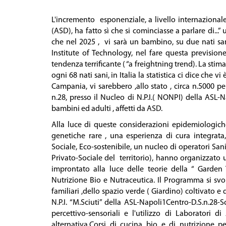
L'incremento esponenziale, a livello internazionale
(ASD), ha fatto sì che si cominciasse a parlare di...”
che nel 2025 , vi sarà un bambino, su due nati san
Institute of Technology, nel fare questa prevision
tendenza terrificante ( “a freightning trend). La sti
ogni 68 nati sani, in Italia la statistica ci dice ch
Campania, vi sarebbero ,allo stato , circa n.5000 pe
n.28, presso il Nucleo di N.P.I.( NONPI) della ASL-Na
bambini ed adulti , affetti da ASD.
Alla luce di queste considerazioni epidemiologich
genetiche rare , una esperienza di cura integrata
Sociale, Eco-sostenibile, un nucleo di operatori Sani
Privato-Sociale del territorio), hanno organizzato 
improntato alla luce delle teorie della “ Garden T
Nutrizione Bio e Nutraceutica. Il Programma si svol
familiari ,dello spazio verde ( Giardino) coltivato e d
N.P.I. “M.Sciuti” della ASL-Napoli1Centro-D.S.n.28-
percettivo-sensoriali e l'utilizzo di Laboratori 
alternativa,Corsi di cucina bio e di nutrizione per